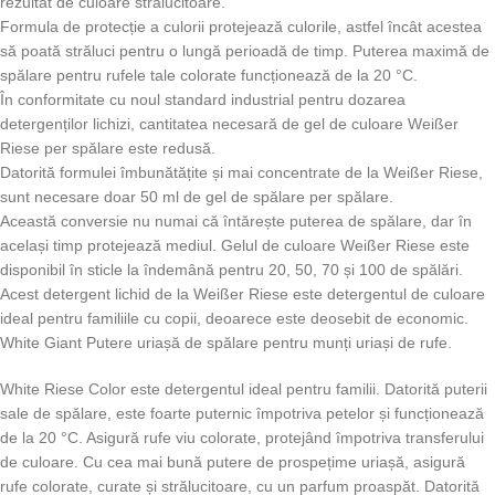
rezultat de culoare strălucitoare.
Formula de protecție a culorii protejează culorile, astfel încât acestea
să poată străluci pentru o lungă perioadă de timp. Puterea maximă de
spălare pentru rufele tale colorate funcționează de la 20 °C.
În conformitate cu noul standard industrial pentru dozarea
detergenților lichizi, cantitatea necesară de gel de culoare Weißer
Riese per spălare este redusă.
Datorită formulei îmbunătățite și mai concentrate de la Weißer Riese,
sunt necesare doar 50 ml de gel de spălare per spălare.
Această conversie nu numai că întărește puterea de spălare, dar în
același timp protejează mediul. Gelul de culoare Weißer Riese este
disponibil în sticle la îndemână pentru 20, 50, 70 și 100 de spălări.
Acest detergent lichid de la Weißer Riese este detergentul de culoare
ideal pentru familiile cu copii, deoarece este deosebit de economic.
White Giant Putere uriașă de spălare pentru munți uriași de rufe.
White Riese Color este detergentul ideal pentru familii. Datorită puterii
sale de spălare, este foarte puternic împotriva petelor și funcționează
de la 20 °C. Asigură rufe viu colorate, protejând împotriva transferului
de culoare. Cu cea mai bună putere de prospețime uriașă, asigură
rufe colorate, curate și strălucitoare, cu un parfum proaspăt. Datorită