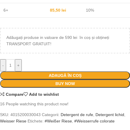
6+
85,50
lei
10%
Adăugați produse in valoare de 590 lei în coș și obțineți
TRANSPORT GRATUIT!
-
+
ADAUGĂ ÎN COȘ
BUY NOW
Compare
Add to wishlist
16
People watching this product now!
SKU:
4015200030043
Categorii:
Detergent de rufe
,
Detergent lichid
,
Weisser Riese
Etichete:
#Weißer Riese
,
#Weisserrufe colorate