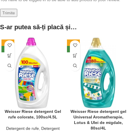
S-ar putea să-ți placă și…
-14%
-14%
NEW
NEW
Weisser Riese detergent Gel
Weisser Riese detergent gel
rufe colorate, 100sc/4.5L
Universal Aromatherapie,
Lotus & Ulei de migdale,
80sc/4L
Detergent de rufe
,
Detergent