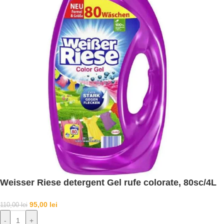
Weisser Riese detergent Gel rufe colorate, 80sc/4L
95,00
lei
110,00
lei
-
+