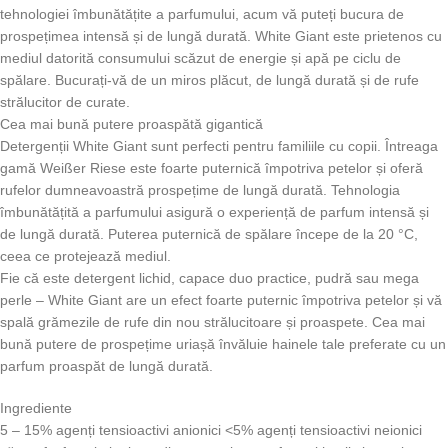
tehnologiei îmbunătățite a parfumului, acum vă puteți bucura de
prospețimea intensă și de lungă durată. White Giant este prietenos cu
mediul datorită consumului scăzut de energie și apă pe ciclu de
spălare. Bucurați-vă de un miros plăcut, de lungă durată și de rufe
strălucitor de curate.
Cea mai bună putere proaspătă gigantică
Detergenții White Giant sunt perfecti pentru familiile cu copii. Întreaga
gamă Weißer Riese este foarte puternică împotriva petelor și oferă
rufelor dumneavoastră prospețime de lungă durată. Tehnologia
îmbunătățită a parfumului asigură o experiență de parfum intensă și
de lungă durată. Puterea puternică de spălare începe de la 20 °C,
ceea ce protejează mediul.
Fie că este detergent lichid, capace duo practice, pudră sau mega
perle – White Giant are un efect foarte puternic împotriva petelor și vă
spală grămezile de rufe din nou strălucitoare și proaspete. Cea mai
bună putere de prospețime uriașă învăluie hainele tale preferate cu un
parfum proaspăt de lungă durată.
Ingrediente
5 – 15% agenți tensioactivi anionici <5% agenți tensioactivi neionici