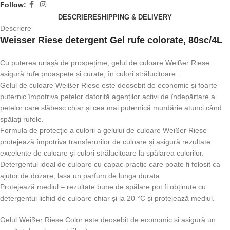
Follow:
DESCRIERE
SHIPPING & DELIVERY
Descriere
Weisser Riese detergent Gel rufe colorate, 80sc/4L
Cu puterea uriașă de prospețime, gelul de culoare Weißer Riese
asigură rufe proaspete și curate, în culori strălucitoare.
Gelul de culoare Weißer Riese este deosebit de economic și foarte
puternic împotriva petelor datorită agenților activi de îndepărtare a
petelor care slăbesc chiar și cea mai puternică murdărie atunci când
spălați rufele.
Formula de protecție a culorii a gelului de culoare Weißer Riese
protejează împotriva transferurilor de culoare și asigură rezultate
excelente de culoare și culori strălucitoare la spălarea culorilor.
Detergentul ideal de culoare cu capac practic care poate fi folosit ca
ajutor de dozare, lasa un parfum de lunga durata.
Protejează mediul – rezultate bune de spălare pot fi obținute cu
detergentul lichid de culoare chiar și la 20 °C și protejează mediul.
Gelul Weißer Riese Color este deosebit de economic și asigură un