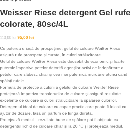
Weisser Riese detergent Gel rufe
colorate, 80sc/4L
95,00
lei
110,00
lei
Cu puterea uriașă de prospețime, gelul de culoare Weißer Riese
asigură rufe proaspete și curate, în culori strălucitoare.
Gelul de culoare Weißer Riese este deosebit de economic și foarte
puternic împotriva petelor datorită agenților activi de îndepărtare a
petelor care slăbesc chiar și cea mai puternică murdărie atunci când
spălați rufele.
Formula de protecție a culorii a gelului de culoare Weißer Riese
protejează împotriva transferurilor de culoare și asigură rezultate
excelente de culoare și culori strălucitoare la spălarea culorilor.
Detergentul ideal de culoare cu capac practic care poate fi folosit ca
ajutor de dozare, lasa un parfum de lunga durata.
Protejează mediul – rezultate bune de spălare pot fi obținute cu
detergentul lichid de culoare chiar și la 20 °C și protejează mediul.