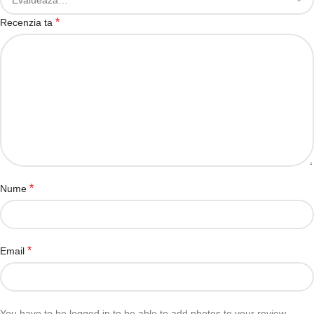
*
Recenzia ta
*
Nume
*
Email
You have to be logged in to be able to add photos to your review.