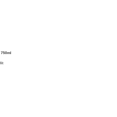
t 750ml
lit
țul
rent
e:
00 lei.