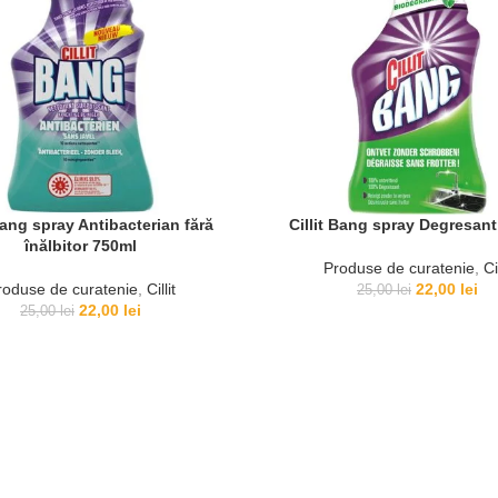
Bang spray Antibacterian fără
Cillit Bang spray Degresan
înălbitor 750ml
Produse de curatenie
,
Cil
Prețul
Pre
roduse de curatenie
,
Cillit
22,00
lei
25,00
lei
Prețul
Prețul
inițial
cu
22,00
lei
25,00
lei
inițial
curent
a
est
a
este:
fost:
22,
fost:
22,00 lei.
25,00 lei.
25,00 lei.