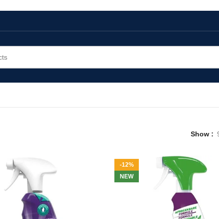
Show
-12%
NEW