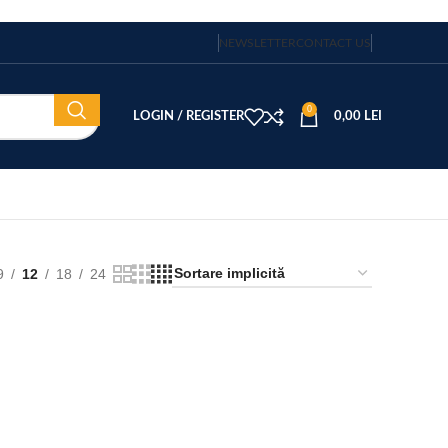
NEWSLETTER
CONTACT US
0
LOGIN / REGISTER
0,00
LEI
9
12
18
24