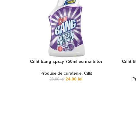
Cillit bang spray 750ml cu inalbitor
Cillit 
Produse de curatenie
,
Cillit
Prețul
Prețul
24,00
lei
P
28,00
lei
inițial
curent
a
este:
fost:
24,00 lei.
28,00 lei.