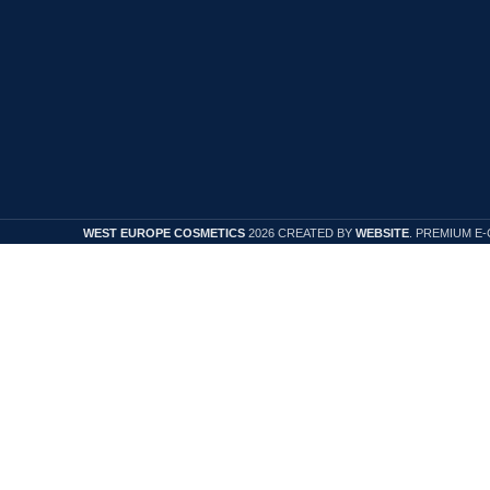
Inscrie-te la Newsletter
WEST EUROPE COSMETICS
2026 CREATED BY
WEBSITE
. PREMIUM E