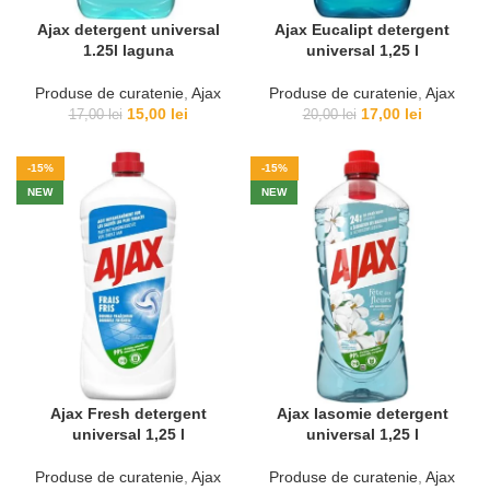
Ajax detergent universal
Ajax Eucalipt detergent
1.25l laguna
universal 1,25 l
Produse de curatenie
,
Ajax
Produse de curatenie
,
Ajax
Prețul
Prețul
Prețul
Prețul
15,00
lei
17,00
lei
17,00
lei
20,00
lei
inițial
curent
inițial
curent
a
este:
a
este:
-15%
-15%
fost:
15,00 lei.
fost:
17,00 lei.
NEW
NEW
17,00 lei.
20,00 lei.
Ajax Fresh detergent
Ajax Iasomie detergent
universal 1,25 l
universal 1,25 l
Produse de curatenie
,
Ajax
Produse de curatenie
,
Ajax