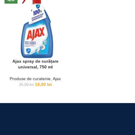
NEW
23,00 lei.
Ajax spray de curățare
universal, 750 ml
Produse de curatenie
,
Ajax
Prețul
Prețul
18,00
lei
25,00
lei
inițial
curent
a
este:
fost:
18,00 lei.
25,00 lei.
Pentru comenzii de peste 490 lei.