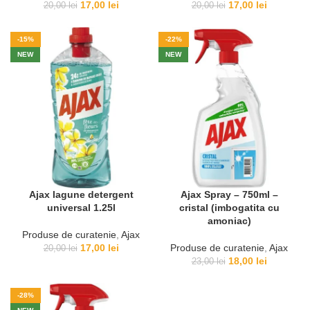
Prețul
Prețul
Prețul
Prețul
17,00
lei
17,00
lei
20,00
lei
20,00
lei
inițial
curent
inițial
curent
a
este:
a
este:
-15%
-22%
fost:
17,00 lei.
fost:
17,00 lei.
NEW
NEW
20,00 lei.
20,00 lei.
Ajax lagune detergent
Ajax Spray – 750ml –
universal 1.25l
cristal (imbogatita cu
amoniac)
Produse de curatenie
,
Ajax
Prețul
Prețul
17,00
lei
Produse de curatenie
,
Ajax
20,00
lei
inițial
curent
Prețul
Prețul
18,00
lei
23,00
lei
a
este:
inițial
curent
fost:
17,00 lei.
a
este:
-28%
20,00 lei.
fost:
18,00 lei.