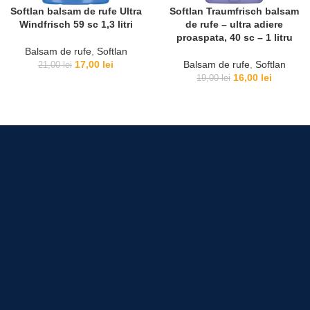
Softlan balsam de rufe Ultra
Softlan Traumfrisch balsam
Windfrisch 59 sc 1,3 litri
de rufe – ultra adiere
proaspata, 40 sc – 1 litru
Balsam de rufe
,
Softlan
17,00
lei
Balsam de rufe
,
Softlan
21,00
lei
16,00
lei
19,00
lei
Pentru comenzii de peste 490 lei.
online sau cash la livrare
In Bucuresti 24 ore in tara 48 ore.