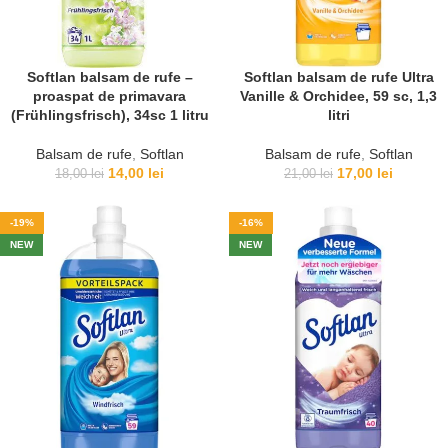
Softlan balsam de rufe –
Softlan balsam de rufe Ultra
proaspat de primavara
Vanille & Orchidee, 59 sc, 1,3
(Frühlingsfrisch), 34sc 1 litru
litri
Balsam de rufe
,
Softlan
Balsam de rufe
,
Softlan
14,00
lei
17,00
lei
18,00
lei
21,00
lei
-19%
-16%
NEW
NEW