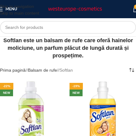
Skip to navigation
MENU
Skip to main content
Softlan este un balsam de rufe care oferă hainelor
moliciune, un parfum plăcut de lungă durată și
prospețime.
Prima pagină
/
Balsam de rufe
/
Softlan
-22%
-19%
NEW
NEW