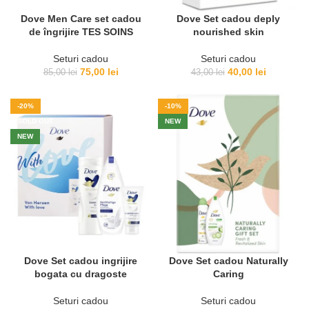
Dove Men Care set cadou
Dove Set cadou deply
de îngrijire TES SOINS
nourished skin
Seturi cadou
Seturi cadou
Prețul
Prețul
Prețul
Prețul
75,00
lei
40,00
lei
85,00
lei
43,00
lei
inițial
curent
inițial
curent
a
este:
a
este:
-20%
-10%
fost:
75,00 lei.
fost:
40,00 lei.
SOLD OUT
NEW
85,00 lei.
43,00 lei.
NEW
Dove Set cadou ingrijire
Dove Set cadou Naturally
bogata cu dragoste
Caring
Seturi cadou
Seturi cadou