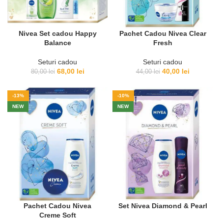
Nivea Set cadou Happy
Pachet Cadou Nivea Clear
Balance
Fresh
Seturi cadou
Seturi cadou
Prețul
Prețul
Prețul
Prețul
68,00
lei
40,00
lei
80,00
lei
44,00
lei
inițial
curent
inițial
curent
a
este:
a
este:
-13%
-10%
fost:
68,00 lei.
fost:
40,00 lei.
NEW
NEW
80,00 lei.
44,00 lei.
Pachet Cadou Nivea
Set Nivea Diamond & Pearl
Creme Soft