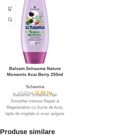
Balsam Schauma Nature
Moments Acai Berry 250ml
Schauma
11,00
lei
14,00
lei
Balsamul Schauma Hair
Smoothie Intense Repair &
Regeneration cu fructe de Acai,
lapte de migdale si ovaz asigura:
ESENTE PROVENITE DIN
SURSE 100% NATURALE
Produse similare
EFECT INTENS NUTRITIV SI
REVITALIZANT: Inspirat de