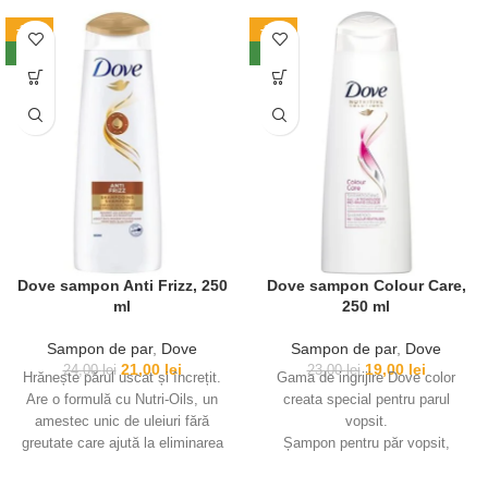
inventivitatea bauturilor
-13%
-17%
smoothie, mereu delicioase si
NEW
NEW
benefice pentru sanatatea ta,
balsamul Hair Smoothie are un
efect nutritiv asupra parului tau
pe care il face mai frumos si mai
puternic
FORMULA PRITENOASA CU
MEDIUL: formula noastra nu
contine paraben si silicon.
Flacoanele sunt fabricate din
30% plastic reciclat, iar formula
cu clatire rapida ajuta la
Dove sampon Anti Frizz, 250
Dove sampon Colour Care,
economisirea apei.
ml
250 ml
Sampon de par
,
Dove
Sampon de par
,
Dove
21,00
lei
19,00
lei
24,00
lei
23,00
lei
Hrănește părul uscat și încrețit.
Gama de ingrijire Dove color
Are o formulă cu Nutri-Oils, un
creata special pentru parul
amestec unic de uleiuri fără
vopsit.
greutate care ajută la eliminarea
Șampon pentru păr vopsit,
instantanee a încrețului și la
formulat cu o culoare vibrantă.
hrănirea părului în profunzime.
Ajută la păstrarea culorii vibrante