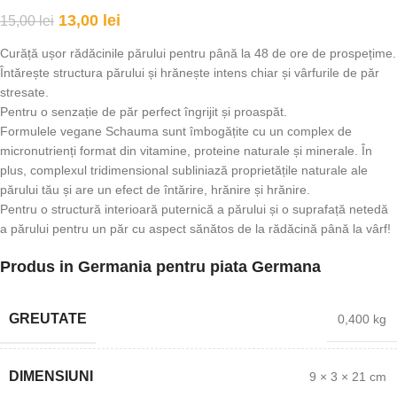
13,00
lei
15,00
lei
Curăță ușor rădăcinile părului pentru până la 48 de ore de prospețime.
Întărește structura părului și hrănește intens chiar și vârfurile de păr
stresate.
Pentru o senzație de păr perfect îngrijit și proaspăt.
Formulele vegane Schauma sunt îmbogățite cu un complex de
micronutrienți format din vitamine, proteine naturale și minerale. În
plus, complexul tridimensional subliniază proprietățile naturale ale
părului tău și are un efect de întărire, hrănire și hrănire.
Pentru o structură interioară puternică a părului și o suprafață netedă
a părului pentru un păr cu aspect sănătos de la rădăcină până la vârf!
Produs in Germania pentru piata Germana
GREUTATE
0,400 kg
DIMENSIUNI
9 × 3 × 21 cm