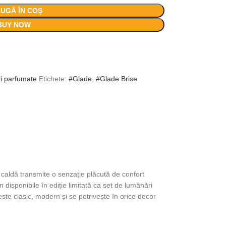
UGĂ ÎN COȘ
BUY NOW
i parfumate
Etichete:
#Glade
,
#Glade Brise
caldă transmite o senzație plăcută de confort
 disponibile în ediție limitată ca set de lumânări
ste clasic, modern și se potrivește în orice decor