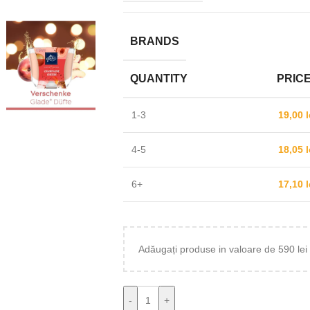
BRANDS
QUANTITY
PRIC
1-3
19,00
l
4-5
18,05
l
6+
17,10
l
Adăugați produse in valoare de 590 l
-
+