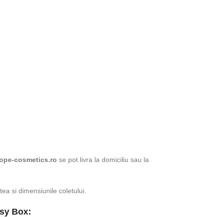
ope-cosmetics.ro
se pot livra la domiciliu sau la
tea si dimensiunile coletului.
asy Box: