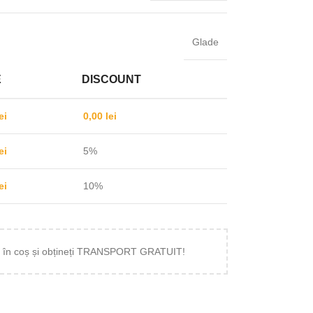
Glade
E
DISCOUNT
ei
0,00
lei
ei
5%
ei
10%
ei în coș și obțineți TRANSPORT GRATUIT!