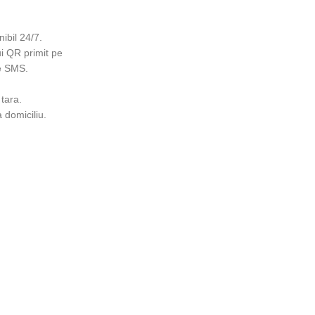
ibil 24/7.
ui QR primit pe
pe SMS.
 tara.
 domiciliu.