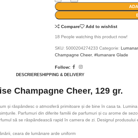
ADA
Compare
Add to wishlist
18
People watching this product now!
SKU:
5000204274233
Categorie:
Lumanar
Champagne Cheer
,
#lumanare Glade
Follow:
DESCRIERE
SHIPPING & DELIVERY
ise Champagne Cheer, 129 gr.
um și răspândesc o atmosferă primitoare și de bine în casa ta. Lumina 
imțurile. Parfumuri din diferite familii de parfumuri și cu arome de sezon
parfumul să se răspândească rapid în camera de zi. Designul produsului e
ânării, ceara de lumânare arde uniform