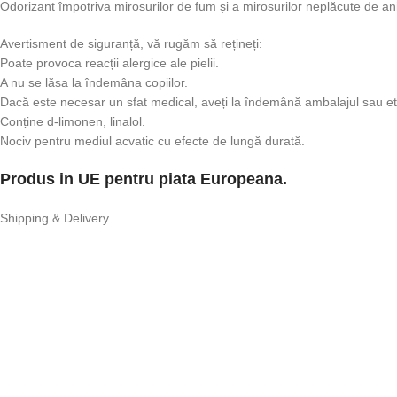
Odorizant împotriva mirosurilor de fum și a mirosurilor neplăcute de an
Avertisment de siguranță, vă rugăm să rețineți:
Poate provoca reacții alergice ale pielii.
A nu se lăsa la îndemâna copiilor.
Dacă este necesar un sfat medical, aveți la îndemână ambalajul sau et
Conține d-limonen, linalol.
Nociv pentru mediul acvatic cu efecte de lungă durată.
Produs in UE pentru piata Europeana.
Shipping & Delivery