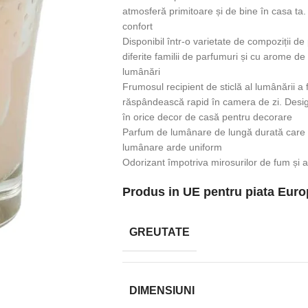
atmosferă primitoare și de bine în casa ta
confort
Disponibil într-o varietate de compoziții d
diferite familii de parfumuri și cu arome de 
lumânări
Frumosul recipient de sticlă al lumânării a
răspândească rapid în camera de zi. Design
în orice decor de casă pentru decorare
Parfum de lumânare de lungă durată care p
lumânare arde uniform
Odorizant împotriva mirosurilor de fum și 
Produs in UE pentru piata Euro
GREUTATE
DIMENSIUNI