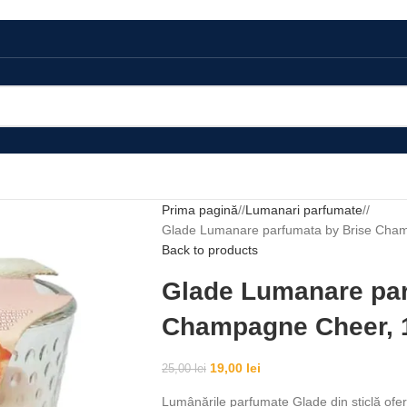
Prima pagină
/
Lumanari parfumate
/
Glade Lumanare parfumata by Brise Cham
Back to products
Glade Lumanare par
Champagne Cheer, 1
19,00
lei
25,00
lei
Lumânările parfumate Glade din sticlă ofe