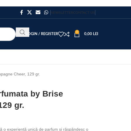
NEWSLETTER
CONTACT US
0
LOGIN / REGISTER
0,00
LEI
pagne Cheer, 129 gr.
fumata by Brise
29 gr.
ră o experiență unică de parfum și răspândesc o