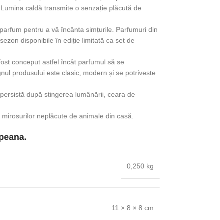
. Lumina caldă transmite o senzație plăcută de
e parfum pentru a vă încânta simțurile. Parfumuri din
sezon disponibile în ediție limitată ca set de
 fost conceput astfel încât parfumul să se
ul produsului este clasic, modern și se potrivește
ersistă după stingerea lumânării, ceara de
a mirosurilor neplăcute de animale din casă.
peana.
0,250 kg
11 × 8 × 8 cm