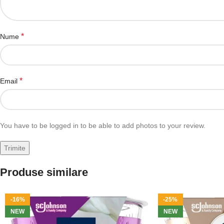
*
Nume
*
Email
You have to be logged in to be able to add photos to your review.
Produse similare
-16%
-25%
NEW
NEW