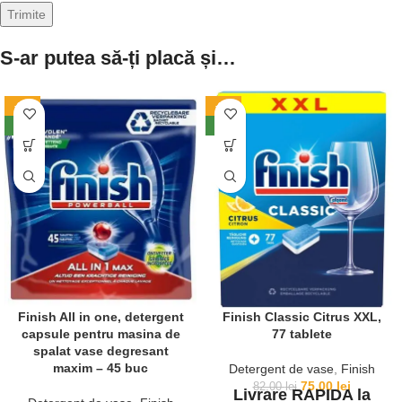
S-ar putea să-ți placă și…
-9%
-9%
NEW
NEW
Finish All in one, detergent
Finish Classic Citrus XXL,
capsule pentru masina de
77 tablete
spalat vase degresant
maxim – 45 buc
Detergent de vase
,
Finish
75,00
lei
82,00
lei
Livrare RAPIDA la