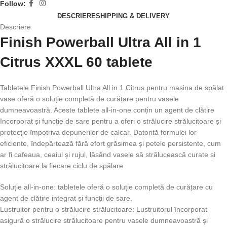
Follow:
DESCRIERE
SHIPPING & DELIVERY
Descriere
Finish Powerball Ultra All in 1
Citrus XXXL 60 tablete
Tabletele Finish Powerball Ultra All in 1 Citrus pentru mașina de spălat
vase oferă o soluție completă de curățare pentru vasele
dumneavoastră. Aceste tablete all-in-one conțin un agent de clătire
încorporat și funcție de sare pentru a oferi o strălucire strălucitoare și
protecție împotriva depunerilor de calcar. Datorită formulei lor
eficiente, îndepărtează fără efort grăsimea și petele persistente, cum
ar fi cafeaua, ceaiul și rujul, lăsând vasele să strălucească curate și
strălucitoare la fiecare ciclu de spălare.
Soluție all-in-one: tabletele oferă o soluție completă de curățare cu
agent de clătire integrat și funcții de sare.
Lustruitor pentru o strălucire strălucitoare: Lustruitorul încorporat
asigură o strălucire strălucitoare pentru vasele dumneavoastră și