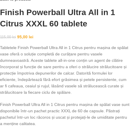
Finish Powerball Ultra All in 1
Citrus XXXL 60 tablete
95,00
lei
115,00
lei
Tabletele Finish Powerball Ultra All in 1 Citrus pentru mașina de spălat
vase oferă o soluție completă de curățare pentru vasele
dumneavoastră. Aceste tablete all-in-one conțin un agent de clătire
încorporat și funcție de sare pentru a oferi o strălucire strălucitoare și
protecție împotriva depunerilor de calcar. Datorită formulei lor
eficiente, îndepărtează fără efort grăsimea și petele persistente, cum
ar fi cafeaua, ceaiul și rujul, lăsând vasele să strălucească curate și
strălucitoare la fiecare ciclu de spălare.
Finish Powerball Ultra All in 1 Citrus pentru mașina de spălat vase sunt
disponibile într-un pachet practic XXXL de 60 de capsule. Păstrați
pachetul într-un loc răcoros și uscat și protejați-le de umiditate pentru
a menține calitatea.