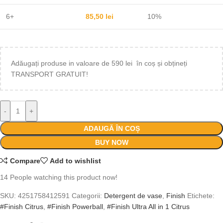
6+
85,50
lei
10%
Adăugați produse in valoare de 590 lei în coș și obțineți
TRANSPORT GRATUIT!
-
+
ADAUGĂ ÎN COȘ
BUY NOW
Compare
Add to wishlist
14
People watching this product now!
SKU:
4251758412591
Categorii:
Detergent de vase
,
Finish
Etichete:
#Finish Citrus
,
#Finish Powerball
,
#Finish Ultra All in 1 Citrus