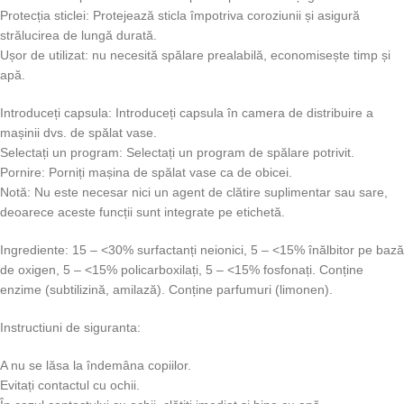
Protecția sticlei: Protejează sticla împotriva coroziunii și asigură
strălucirea de lungă durată.
Ușor de utilizat: nu necesită spălare prealabilă, economisește timp și
apă.
Introduceți capsula: Introduceți capsula în camera de distribuire a
mașinii dvs. de spălat vase.
Selectați un program: Selectați un program de spălare potrivit.
Pornire: Porniți mașina de spălat vase ca de obicei.
Notă: Nu este necesar nici un agent de clătire suplimentar sau sare,
deoarece aceste funcții sunt integrate pe etichetă.
Ingrediente: 15 – <30% surfactanți neionici, 5 – <15% înălbitor pe bază
de oxigen, 5 – <15% policarboxilați, 5 – <15% fosfonați. Conține
enzime (subtilizină, amilază). Conține parfumuri (limonen).
Instructiuni de siguranta:
A nu se lăsa la îndemâna copiilor.
Evitați contactul cu ochii.