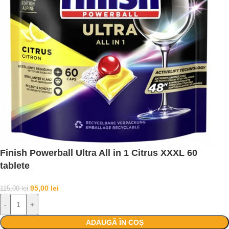
Finish Powerball Ultra All in 1 Citrus XXXL 60
tablete
95,00
lei
115,00
lei
-
+
ADAUGĂ ÎN COȘ