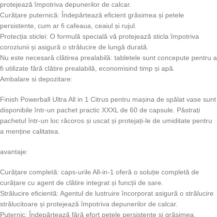
protejează împotriva depunerilor de calcar.
Curățare puternică: Îndepărtează eficient grăsimea și petele
persistente, cum ar fi cafeaua, ceaiul și rujul.
Protecția sticlei: O formulă specială vă protejează sticla împotriva
coroziunii și asigură o strălucire de lungă durată.
Nu este necesară clătirea prealabilă: tabletele sunt concepute pentru a
fi utilizate fără clătire prealabilă, economisind timp și apă.
Ambalare si depozitare:
Finish Powerball Ultra All in 1 Citrus pentru mașina de spălat vase sunt
disponibile într-un pachet practic XXXL de 60 de capsule. Păstrați
pachetul într-un loc răcoros și uscat și protejați-le de umiditate pentru
a menține calitatea.
avantaje:
Curățare completă: caps-urile All-in-1 oferă o soluție completă de
curățare cu agent de clătire integrat și funcții de sare.
Strălucire eficientă: Agentul de lustruire încorporat asigură o strălucire
strălucitoare și protejează împotriva depunerilor de calcar.
Puternic: Îndepărtează fără efort petele persistente și grăsimea.