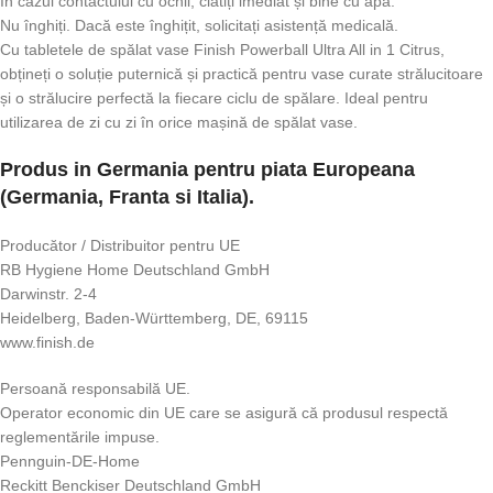
În cazul contactului cu ochii, clătiți imediat și bine cu apă.
Nu înghiți. Dacă este înghițit, solicitați asistență medicală.
Cu tabletele de spălat vase Finish Powerball Ultra All in 1 Citrus,
obțineți o soluție puternică și practică pentru vase curate strălucitoare
și o strălucire perfectă la fiecare ciclu de spălare. Ideal pentru
utilizarea de zi cu zi în orice mașină de spălat vase.
Produs in Germania pentru piata Europeana
(Germania, Franta si Italia).
Producător / Distribuitor pentru UE
RB Hygiene Home Deutschland GmbH
Darwinstr. 2-4
Heidelberg, Baden-Württemberg, DE, 69115
www.finish.de
Persoană responsabilă UE.
Operator economic din UE care se asigură că produsul respectă
reglementările impuse.
Pennguin-DE-Home
Reckitt Benckiser Deutschland GmbH