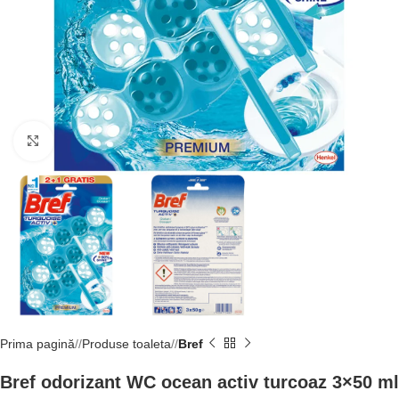
Click to enlarge
Prima pagină
/
Produse toaleta
/
Bref
Bref odorizant WC ocean activ turcoaz 3×50 ml