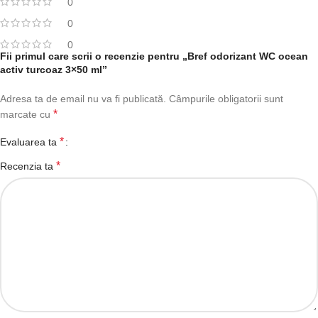
0
0
0
Fii primul care scrii o recenzie pentru „Bref odorizant WC ocean
activ turcoaz 3×50 ml”
Adresa ta de email nu va fi publicată.
Câmpurile obligatorii sunt
*
marcate cu
*
Evaluarea ta
*
Recenzia ta