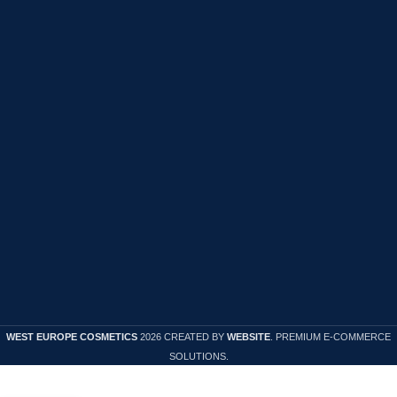
Produs in Spania
Franta si Polonia)
WEST EUROPE COSMETICS
pentru piata Europei
de Vest (Germania,
ANPC
Franta si Polonia)
Solutionarea litigiilor
Termeni si conditii
Cookies
Politica de confidentialitate
Politica de Retur
WEST EUROPE COSMETICS
2026 CREATED BY
WEBSITE
. PREMIUM E-COMMERCE
SOLUTIONS.
-
+