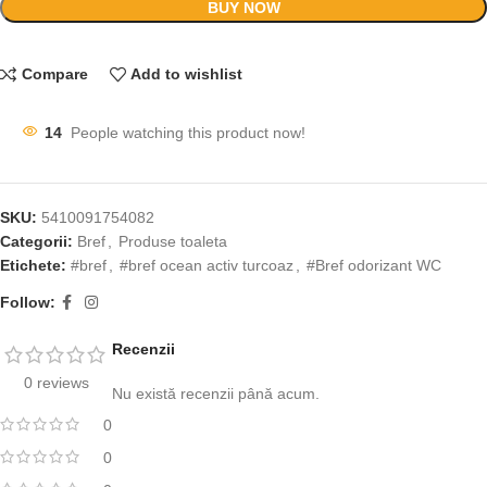
BUY NOW
Compare
Add to wishlist
14
People watching this product now!
SKU:
5410091754082
Categorii:
Bref
,
Produse toaleta
Etichete:
#bref
,
#bref ocean activ turcoaz
,
#Bref odorizant WC
Follow:
Recenzii
0 reviews
Nu există recenzii până acum.
0
0