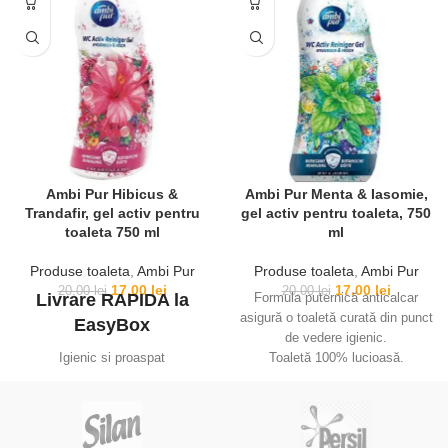
Agatati odorizantul sub marginea
vasului de toaleta.
Cu fiecare jet de apa, toaleta va
fi curatata si improspatata
Odorizantul ofera pana la 240 de
utilizari
Pentru reciclare, va rugam sa
separati ambalajul de plastic, de
Ambi Pur Hibicus &
Ambi Pur Menta & Iasomie,
cel din carton.
Trandafir, gel activ pentru
gel activ pentru toaleta, 750
toaleta 750 ml
ml
Produse toaleta
,
Ambi Pur
Produse toaleta
,
Ambi Pur
17,00
lei
17,00
lei
20,00
lei
20,00
lei
Livrare RAPIDA la
Formula puternică anticalcar
asigură o toaletă curată din punct
EasyBox
de vedere igienic.
Igienic si proaspat
Toaletă 100% lucioasă.
Tehnologie anti-miros
Într-un parfum minunat de
Curatare eficienta
iasomie și mentă.
Gel de toaletă Ambi pur, datorită
Gelul oferă un parfum proaspăt