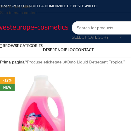
Skip to navigation
TRANSPORT GRATUIT LA COMENZIILE DE PESTE 490 LEI
Skip to main content
SELECT CATEGORY
BROWSE CATEGORIES
DESPRE NOI
BLOG
CONTACT
Prima pagină
/
Produse etichetate „#Omo Liquid Detergent Tropical”
-12%
NEW