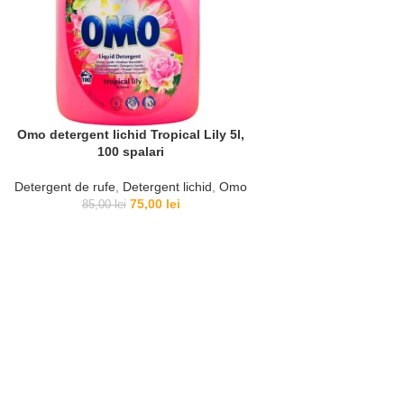
Omo detergent lichid Tropical Lily 5l,
100 spalari
Detergent de rufe
,
Detergent lichid
,
Omo
75,00
lei
85,00
lei