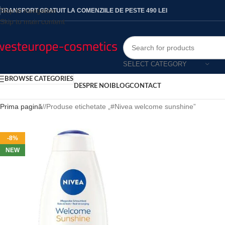
Skip to navigation
TRANSPORT GRATUIT LA COMENZIILE DE PESTE 490 LEI
Skip to main content
SELECT CATEGORY
BROWSE CATEGORIES
DESPRE NOI
BLOG
CONTACT
Prima pagină
/
Produse etichetate „#Nivea welcome sunshine”
-8%
NEW