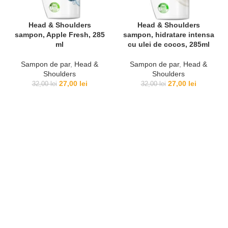
Head & Shoulders
Head & Shoulders
sampon, Apple Fresh, 285
sampon, hidratare intensa
ml
cu ulei de cocos, 285ml
Sampon de par
,
Head &
Sampon de par
,
Head &
Shoulders
Shoulders
Prețul
Prețul
Prețul
Prețul
27,00
lei
27,00
lei
32,00
lei
32,00
lei
inițial
curent
inițial
curent
a
este:
a
este:
fost:
27,00 lei.
fost:
27,00 lei.
32,00 lei.
32,00 lei.