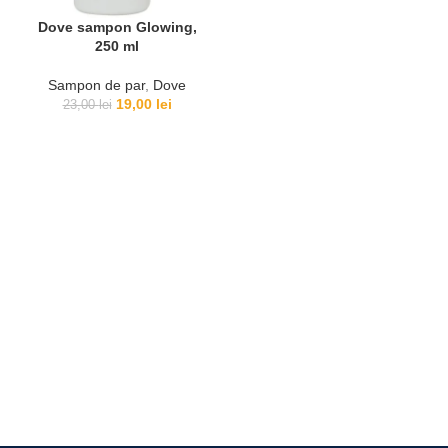
Dove sampon Glowing,
250 ml
Sampon de par
,
Dove
Prețul
Prețul
19,00
lei
23,00
lei
inițial
curent
a
este:
fost:
19,00 lei.
23,00 lei.