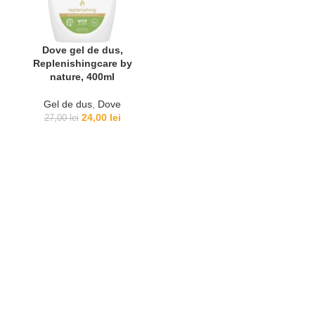
Dove gel de dus,
Replenishingcare by
nature, 400ml
Gel de dus
,
Dove
Prețul
Prețul
24,00
lei
27,00
lei
inițial
curent
a
este:
fost:
24,00 lei.
27,00 lei.