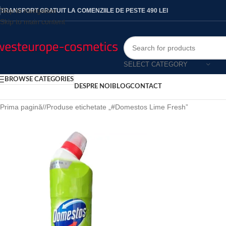
Skip to navigation
TRANSPORT GRATUIT LA COMENZIILE DE PESTE 490 LEI
Skip to main content
SELECT CATEGORY
BROWSE CATEGORIES
DESPRE NOI
BLOG
CONTACT
Prima pagină
/
Produse etichetate „#Domestos Lime Fresh”