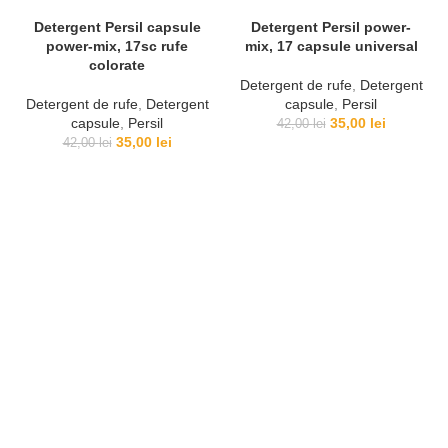
Detergent Persil capsule
Detergent Persil power-
power-mix, 17sc rufe
mix, 17 capsule universal
colorate
Detergent de rufe
,
Detergent
Detergent de rufe
,
Detergent
capsule
,
Persil
Prețul
Prețul
capsule
,
Persil
35,00
lei
42,00
lei
Prețul
Prețul
inițial
curent
35,00
lei
42,00
lei
inițial
curent
a
este:
a
este:
fost:
35,00 lei.
fost:
35,00 lei.
42,00 lei.
42,00 lei.