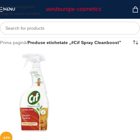
Skip to navigation
MENU
Skip to main content
Prima pagină
/
Produse etichetate „#Cif Spray Cleanboost”
-14%