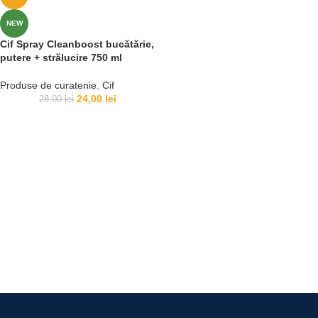
NEW
Cif Spray Cleanboost bucătărie,
putere + strălucire 750 ml
Produse de curatenie
,
Cif
24,00
lei
28,00
lei