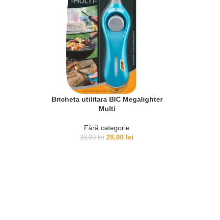
Bricheta utilitara BIC Megalighter
Multi
Fără categorie
Prețul
Prețul
28,00
lei
33,00
lei
inițial
curent
a
este:
fost:
28,00 lei.
33,00 lei.