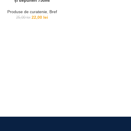
și depuneri 750ml
Produse de curatenie
,
Bref
22,00
lei
25,00
lei