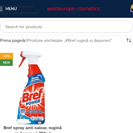
Skip to navigation
MENU
Skip to main content
Prima pagină
/
Produse etichetate „#Bref rugină și depuneri”
-12%
NEW
Bref spray anti calcar, rugină