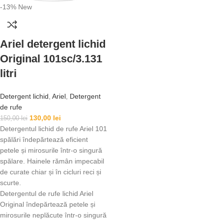
-13%
New
Ariel detergent lichid
Original 101sc/3.131
litri
Detergent lichid
,
Ariel
,
Detergent
de rufe
130,00
lei
150,00
lei
Detergentul lichid de rufe Ariel 101
spălări îndepărtează eficient
petele și mirosurile într-o singură
spălare. Hainele rămân impecabil
de curate chiar și în cicluri reci și
scurte.
Detergentul de rufe lichid Ariel
Original îndepărtează petele și
mirosurile neplăcute într-o singură