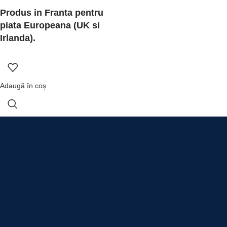
Produs in Franta pentru
piata Europeana (UK si
Irlanda).
Adaugă în coș
Pentru comenzii de peste 490 lei.
online sau cash la livrare